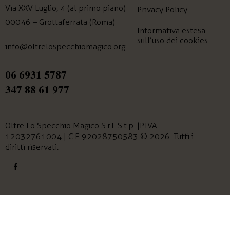
Via XXV Luglio, 4 (al primo piano)
Privacy Policy
00046 – Grottaferrata (Roma)
Informativa estesa
sull’uso dei cookies
info@oltrelospecchiomagico.org
06 6931 5787
347 88 61 977
Oltre Lo Specchio Magico
S.r.l. S.t.p. | P.IVA
12032761004 | C.F. 92028750583 © 2026. Tutti i
diritti riservati.