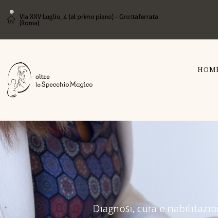
Via XXV Luglio, 4 (al primo piano) - Grottaferrata
(Roma)
HOM
Diagnosi, cura e riabilitazio