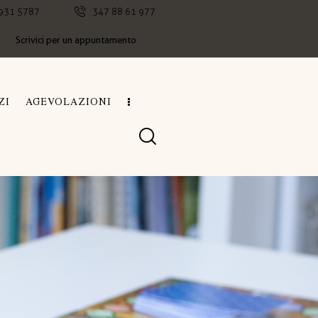
931 5787
347 88 61 977
Scrivici per un appuntamento
ZI
AGEVOLAZIONI