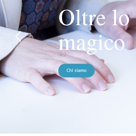
Oltre lo
magico
Chi siamo