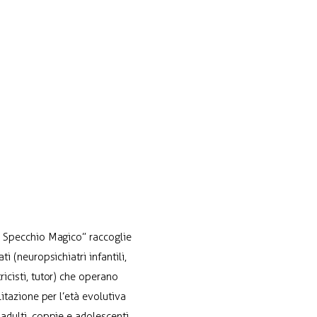
Lo Specchio Magico” raccoglie
i (neuropsichiatri infantili,
icisti, tutor) che operano
litazione per l’età evolutiva
adulti, coppie e adolescenti.