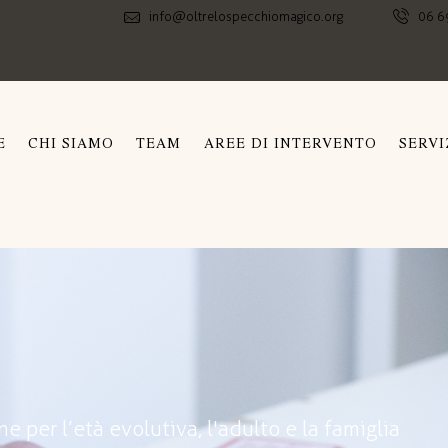
info@oltrelospecchiomagico.org
06 6
E
CHI SIAMO
TEAM
AREE DI INTERVENTO
SERVI
ne per l’età evolutiva, l'adulto e la famiglia