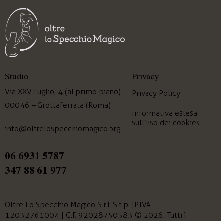
Studio
Privacy
Via XXV Luglio, 4 (al primo piano)
Privacy Policy
00046 – Grottaferrata (Roma)
Informativa estesa
sull’uso dei cookies
info@oltrelospecchiomagico.org
06 6931 5787
347 88 61 977
Oltre Lo Specchio Magico
S.r.l. S.t.p. | P.IVA
12032761004 | C.F. 92028750583 © 2026. Tutti i