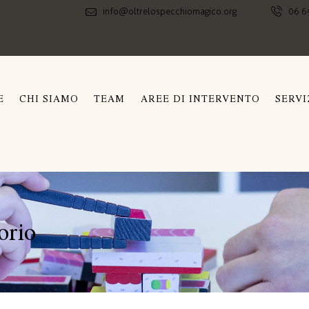
info@oltrelospecchiomagico.org
06 6
E
CHI SIAMO
TEAM
AREE DI INTERVENTO
SERVI
orio