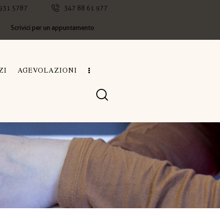
931 5787
347 88 61 977
Scrivici per un appuntamento
ZI
AGEVOLAZIONI