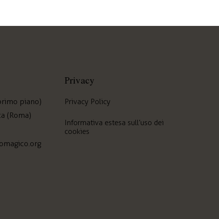
Privacy
 primo piano)
Privacy Policy
ta (Roma)
Informativa estesa sull’uso dei
cookies
omagico.org