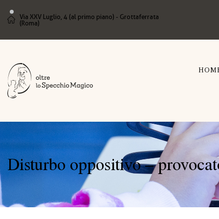
Via XXV Luglio, 4 (al primo piano) - Grottaferrata
(Roma)
HOM
Disturbo oppositivo – provocat