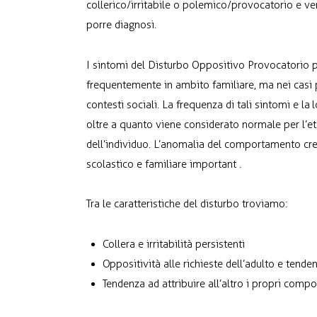
collerico/irritabile o polemico/provocatorio e ven
porre diagnosi.
I sintomi del Disturbo Oppositivo Provocatorio p
frequentemente in ambito familiare, ma nei casi p
contesti sociali. La frequenza di tali sintomi e la
oltre a quanto viene considerato normale per l’età
dell’individuo. L’anomalia del comportamento crea
scolastico e familiare important .
Tra le caratteristiche del disturbo troviamo:
Collera e irritabilità persistenti
Oppositività alle richieste dell’adulto e tenden
Tendenza ad attribuire all’altro i propri comp