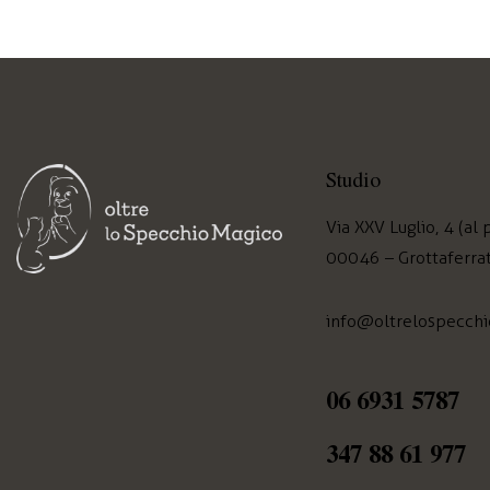
Studio
Via XXV Luglio, 4 (al
00046 – Grottaferra
info@oltrelospecchi
06 6931 5787
347 88 61 977